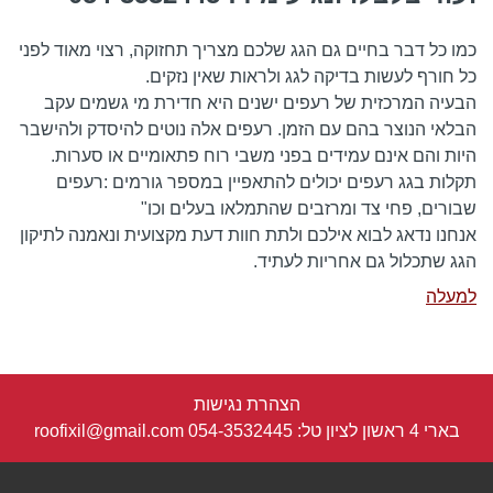
כמו כל דבר בחיים גם הגג שלכם מצריך תחזוקה, רצוי מאוד לפני
כל חורף לעשות בדיקה לגג ולראות שאין נזקים.
הבעיה המרכזית של רעפים ישנים היא חדירת מי גשמים עקב
הבלאי הנוצר בהם עם הזמן. רעפים אלה נוטים להיסדק ולהישבר
היות והם אינם עמידים בפני משבי רוח פתאומיים או סערות.
תקלות בגג רעפים יכולים להתאפיין במספר גורמים :רעפים
שבורים, פחי צד ומרזבים שהתמלאו בעלים וכו"
אנחנו נדאג לבוא אילכם ולתת חוות דעת מקצועית ונאמנה לתיקון
הגג שתכלול גם אחריות לעתיד.
למעלה
הצהרת נגישות
בארי 4 ראשון לציון טל:
054-3532445
roofixil@gmail.com