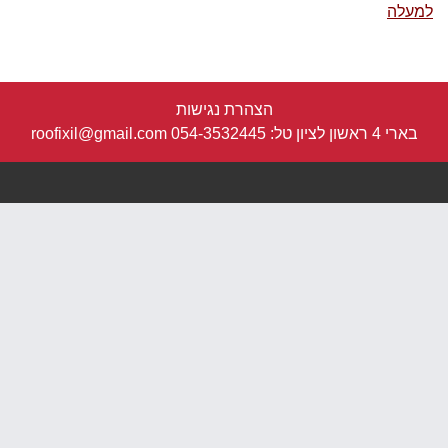
למעלה
הצהרת נגישות
בארי 4 ראשון לציון טל:
054-3532445
roofixil@gmail.com