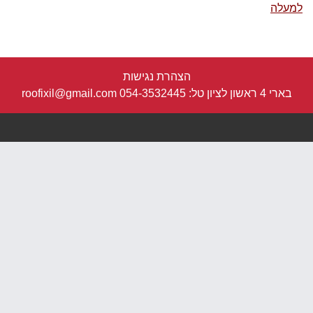
למעלה
הצהרת נגישות
בארי 4 ראשון לציון טל:
054-3532445
roofixil@gmail.com